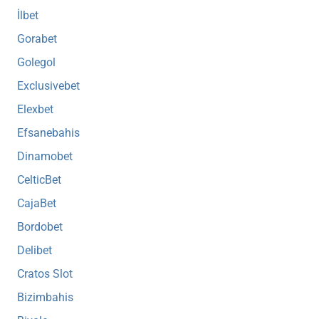
İlbet
Gorabet
Golegol
Exclusivebet
Elexbet
Efsanebahis
Dinamobet
CelticBet
CajaBet
Bordobet
Delibet
Cratos Slot
Bizimbahis