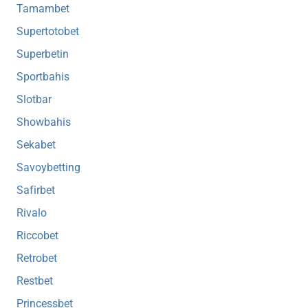
Tamambet
Supertotobet
Superbetin
Sportbahis
Slotbar
Showbahis
Sekabet
Savoybetting
Safirbet
Rivalo
Riccobet
Retrobet
Restbet
Princessbet