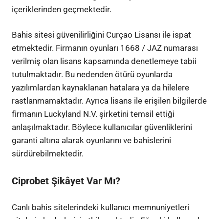
içeriklerinden geçmektedir.
Bahis sitesi güvenilirliğini Curçao Lisansı ile ispat
etmektedir. Firmanın oyunları 1668 / JAZ numarası
verilmiş olan lisans kapsamında denetlemeye tabii
tutulmaktadır. Bu nedenden ötürü oyunlarda
yazılımlardan kaynaklanan hatalara ya da hilelere
rastlanmamaktadır. Ayrıca lisans ile erişilen bilgilerde
firmanın Luckyland N.V. şirketini temsil ettiği
anlaşılmaktadır. Böylece kullanıcılar güvenliklerini
garanti altına alarak oyunlarını ve bahislerini
sürdürebilmektedir.
Ciprobet Şikâyet Var Mı?
Canlı bahis sitelerindeki kullanıcı memnuniyetleri