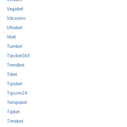
Vegabet
Vdcasino
Ultrabet
Vbet
Tumbet
Tipobet365
Trendbet
Trbet
Tipobet
Tipcom24
Tempobet
Tipbet
Timebet