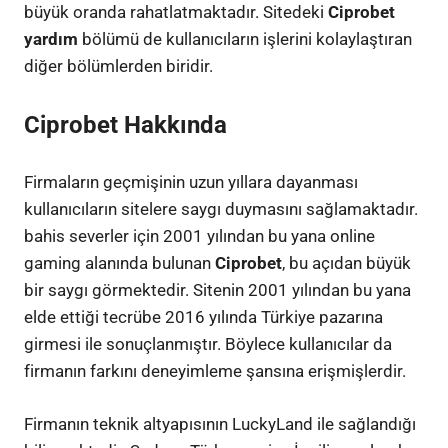
büyük oranda rahatlatmaktadır. Sitedeki
Ciprobet
yardım
bölümü de kullanıcıların işlerini kolaylaştıran
diğer bölümlerden biridir.
Ciprobet Hakkında
Firmaların geçmişinin uzun yıllara dayanması
kullanıcıların sitelere saygı duymasını sağlamaktadır.
bahis severler için 2001 yılından bu yana online
gaming alanında bulunan
Ciprobet
, bu açıdan büyük
bir saygı görmektedir. Sitenin 2001 yılından bu yana
elde ettiği tecrübe 2016 yılında Türkiye pazarına
girmesi ile sonuçlanmıştır. Böylece kullanıcılar da
firmanın farkını deneyimleme şansına erişmişlerdir.
Firmanın teknik altyapısının LuckyLand ile sağlandığı