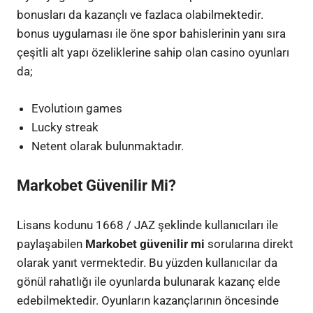
bonusları da kazançlı ve fazlaca olabilmektedir.
bonus uygulaması ile öne spor bahislerinin yanı sıra
çeşitli alt yapı özeliklerine sahip olan casino oyunları
da;
Evolutioın games
Lucky streak
Netent olarak bulunmaktadır.
Markobet Güvenilir Mi?
Lisans kodunu 1668 / JAZ şeklinde kullanıcıları ile
paylaşabilen
Markobet güvenilir mi
sorularına direkt
olarak yanıt vermektedir. Bu yüzden kullanıcılar da
gönül rahatlığı ile oyunlarda bulunarak kazanç elde
edebilmektedir. Oyunların kazançlarının öncesinde