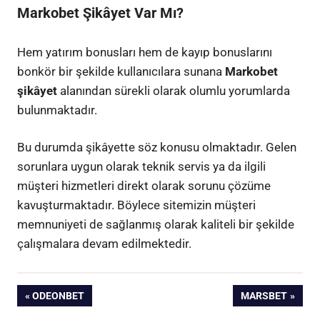
Markobet Şikâyet Var Mı?
Hem yatırım bonusları hem de kayıp bonuslarını
bonkör bir şekilde kullanıcılara sunana
Markobet
şikâyet
alanından sürekli olarak olumlu yorumlarda
bulunmaktadır.
Bu durumda şikâyette söz konusu olmaktadır. Gelen
sorunlara uygun olarak teknik servis ya da ilgili
müşteri hizmetleri direkt olarak sorunu çözüme
kavuşturmaktadır. Böylece sitemizin müşteri
memnuniyeti de sağlanmış olarak kaliteli bir şekilde
çalışmalara devam edilmektedir.
Yazı
ÖNCEKI
SONRAKI
ODEONBET
MARSBET
YAZI:
YAZI: