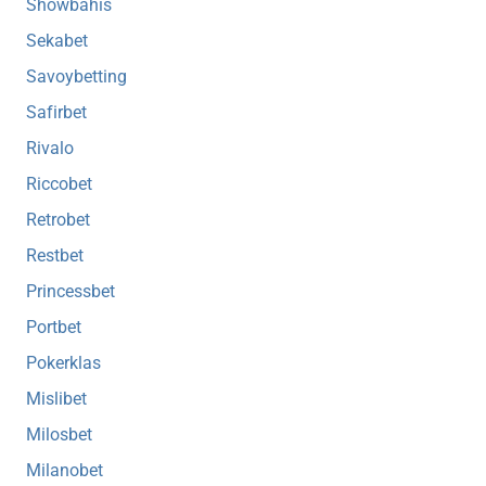
Showbahis
Sekabet
Savoybetting
Safirbet
Rivalo
Riccobet
Retrobet
Restbet
Princessbet
Portbet
Pokerklas
Mislibet
Milosbet
Milanobet