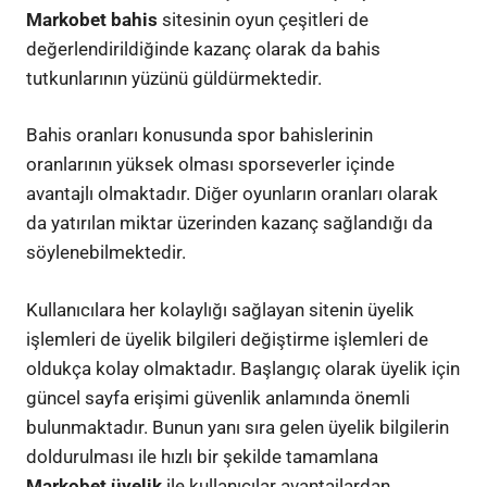
oynamanın
Markobet bahis
sitesinin oyun çeşitleri de
keyfini
değerlendirildiğinde kazanç olarak da bahis
yaşayabilirsiniz.
tutkunlarının yüzünü güldürmektedir.
Bahis oranları konusunda spor bahislerinin
oranlarının yüksek olması sporseverler içinde
avantajlı olmaktadır. Diğer oyunların oranları olarak
da yatırılan miktar üzerinden kazanç sağlandığı da
söylenebilmektedir.
Kullanıcılara her kolaylığı sağlayan sitenin üyelik
işlemleri de üyelik bilgileri değiştirme işlemleri de
oldukça kolay olmaktadır. Başlangıç olarak üyelik için
güncel sayfa erişimi güvenlik anlamında önemli
bulunmaktadır. Bunun yanı sıra gelen üyelik bilgilerin
doldurulması ile hızlı bir şekilde tamamlana
Markobet üyelik
ile kullanıcılar avantajlardan