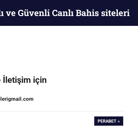
lı ve Güvenli Canlı Bahis siteleri
İletişim için
elerigmail.com
SONRAKI
PERABET
YAZI: