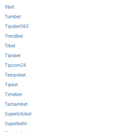
Vbet
Tumbet
Tipobet365
Trendbet
Trbet
Tipobet
Tipcom24
Tempobet
Tipbet
Timebet
Tamambet
Supertotobet
Superbetin