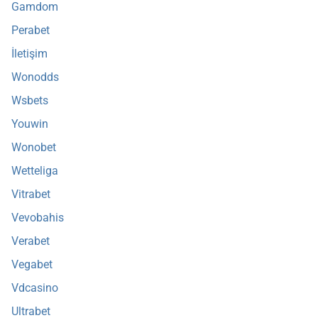
Gamdom
Perabet
İletişim
Wonodds
Wsbets
Youwin
Wonobet
Wetteliga
Vitrabet
Vevobahis
Verabet
Vegabet
Vdcasino
Ultrabet