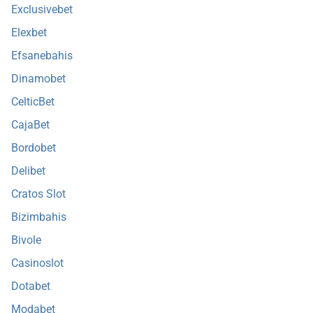
Exclusivebet
Elexbet
Efsanebahis
Dinamobet
CelticBet
CajaBet
Bordobet
Delibet
Cratos Slot
Bizimbahis
Bivole
Casinoslot
Dotabet
Modabet