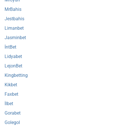
MrBahis
Jestbahis
Limanbet
Jasminbet
İntBet
Lidyabet
LejonBet
Kingbetting
Kikbet
Faxbet
İlbet
Gorabet
Golegol