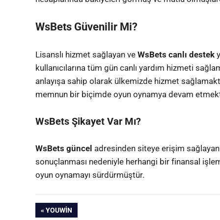
WsBets Güvenilir Mi?
Lisanslı hizmet sağlayan ve
WsBets canlı destek
kullanıcılarına tüm gün canlı yardım hizmeti sağla
anlayışa sahip olarak ülkemizde hizmet sağlamakta,
memnun bir biçimde oyun oynamya devam etmekt
WsBets Şikayet Var Mı?
WsBets güncel
adresinden siteye erişim sağlayan ü
sonuçlanması nedeniyle herhangi bir finansal işle
oyun oynamayı sürdürmüştür.
Yazı
ÖNCEKI
YOUWIN