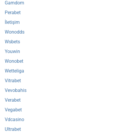
Gamdom
Perabet
İletişim
Wonodds
Wsbets
Youwin
Wonobet
Wetteliga
Vitrabet
Vevobahis
Verabet
Vegabet
Vdcasino
Ultrabet