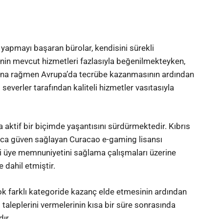
iş yapmayı başaran bürolar, kendisini sürekli
enin mevcut hizmetleri fazlasıyla beğenilmekteyken,
asına rağmen Avrupa’da tecrübe kazanmasının ardından
everler tarafından kaliteli hizmetler vasıtasıyla
ta aktif bir biçimde yaşantısını sürdürmektedir. Kıbrıs
zlaca güven sağlayan Curacao e-gaming lisansı
i üye memnuniyetini sağlama çalışmaları üzerine
 dahil etmiştir.
ok farklı kategoride kazanç elde etmesinin ardından
aleplerini vermelerinin kısa bir süre sonrasında
ır.