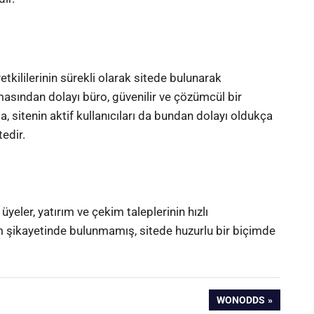
yetkililerinin sürekli olarak sitede bulunarak
masından dolayı büro, güvenilir ve çözümcül bir
 sitenin aktif kullanıcıları da bundan dolayı oldukça
edir.
yeler, yatırım ve çekim taleplerinin hızlı
m şikayetinde bulunmamış, sitede huzurlu bir biçimde
SONRAKI
WONODDS