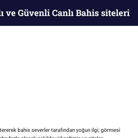
lı ve Güvenli Canlı Bahis siteleri
stererek bahis severler tarafından yoğun ilgi; görmesi