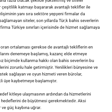
 daha fazla olacak şekilde yükseltmiş ve siteler
çeşitlilik katmayı başararak avantajlı teklifler ile
elişiminin yanı sıra sektöre yepyeni firmalar da
ğlamayan siteler, son yıllarda Tür;k bahis severlerin
 firma Türkiye sınırları içerisinde de hizmet sağlamaya
 oran ortalaması gerekse de avantajlı tekliflerin en
anslarını denemeye başlamış, kazanç elde etmeye
ırsız biçimde kullanma hakkı olan bahis severlerin bu
lerini zorunlu hale getirmiştir. Yenilikleri bünyesine ve
estek sağlayan ve oyun hizmeti veren bürolar,
kli üye kaybetmeye başlamıştır.
hedef kitleye ulaşmasının ardından da hizmetlerini
k hedeflerini de büyütmesi gerekmektedir. Aksi
 ve güç kaybına uğrar.