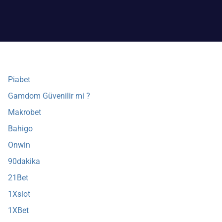
Piabet
Gamdom Güvenilir mi ?
Makrobet
Bahigo
Onwin
90dakika
21Bet
1Xslot
1XBet