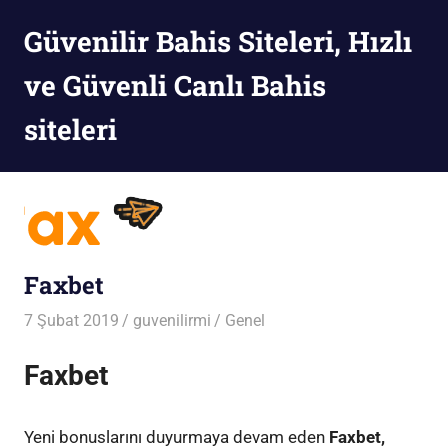
İçeriğe
Güvenilir Bahis Siteleri, Hızlı
geç
ve Güvenli Canlı Bahis
siteleri
Güvenilir
Bahis
Siteleri
kaliteli
canlı
bahis
Faxbet
sitelerinin
tümüne
7 Şubat 2019
guvenilirmi
Genel
sitemizden
tek
Faxbet
tıkla
ulaşarak
bahis
Yeni bonuslarını duyurmaya devam eden
Faxbet,