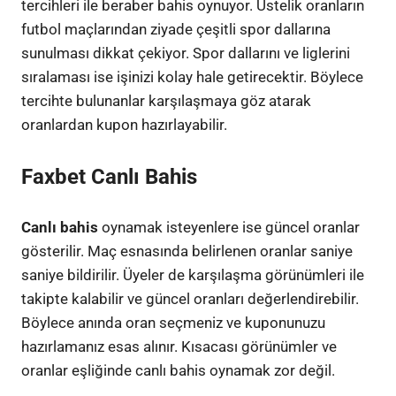
tercihleri ile beraber bahis oynuyor. Üstelik oranların
futbol maçlarından ziyade çeşitli spor dallarına
sunulması dikkat çekiyor. Spor dallarını ve liglerini
sıralaması ise işinizi kolay hale getirecektir. Böylece
tercihte bulunanlar karşılaşmaya göz atarak
oranlardan kupon hazırlayabilir.
Faxbet Canlı Bahis
Canlı bahis
oynamak isteyenlere ise güncel oranlar
gösterilir. Maç esnasında belirlenen oranlar saniye
saniye bildirilir. Üyeler de karşılaşma görünümleri ile
takipte kalabilir ve güncel oranları değerlendirebilir.
Böylece anında oran seçmeniz ve kuponunuzu
hazırlamanız esas alınır. Kısacası görünümler ve
oranlar eşliğinde canlı bahis oynamak zor değil.