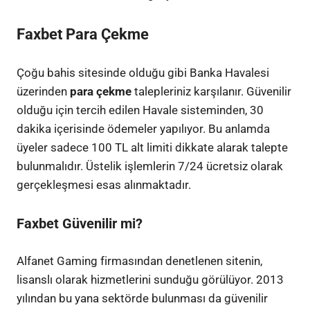
Faxbet Para Çekme
Çoğu bahis sitesinde olduğu gibi Banka Havalesi
üzerinden
para çekme
talepleriniz karşılanır. Güvenilir
olduğu için tercih edilen Havale sisteminden, 30
dakika içerisinde ödemeler yapılıyor. Bu anlamda
üyeler sadece 100 TL alt limiti dikkate alarak talepte
bulunmalıdır. Üstelik işlemlerin 7/24 ücretsiz olarak
gerçekleşmesi esas alınmaktadır.
Faxbet Güvenilir mi?
Alfanet Gaming firmasından denetlenen sitenin,
lisanslı olarak hizmetlerini sunduğu görülüyor. 2013
yılından bu yana sektörde bulunması da güvenilir