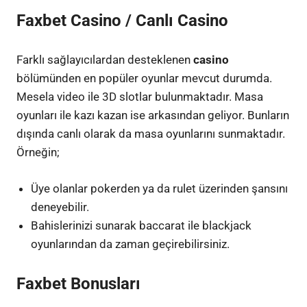
Faxbet Casino / Canlı Casino
Farklı sağlayıcılardan desteklenen
casino
bölümünden en popüler oyunlar mevcut durumda.
Mesela video ile 3D slotlar bulunmaktadır. Masa
oyunları ile kazı kazan ise arkasından geliyor. Bunların
dışında canlı olarak da masa oyunlarını sunmaktadır.
Örneğin;
Üye olanlar pokerden ya da rulet üzerinden şansını
deneyebilir.
Bahislerinizi sunarak baccarat ile blackjack
oyunlarından da zaman geçirebilirsiniz.
Faxbet Bonusları