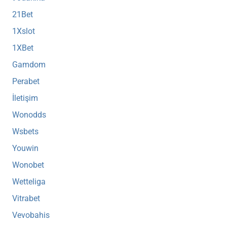
21Bet
1Xslot
1XBet
Gamdom
Perabet
İletişim
Wonodds
Wsbets
Youwin
Wonobet
Wetteliga
Vitrabet
Vevobahis