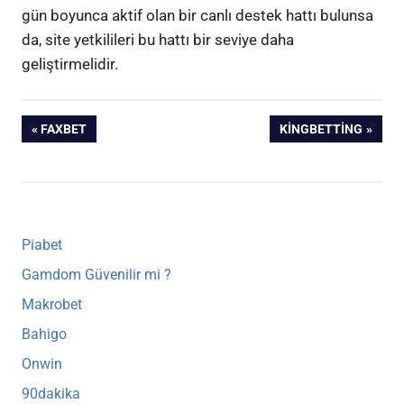
gün boyunca aktif olan bir canlı destek hattı bulunsa
da, site yetkilileri bu hattı bir seviye daha
geliştirmelidir.
Yazı
ÖNCEKI
SONRAKI
FAXBET
KINGBETTING
YAZI:
YAZI:
gezinmesi
Piabet
Gamdom Güvenilir mi ?
Makrobet
Bahigo
Onwin
90dakika