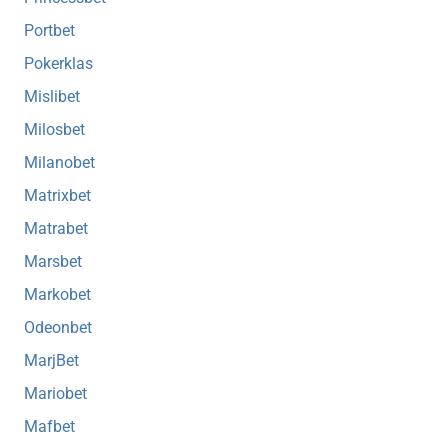
Portbet
Pokerklas
Mislibet
Milosbet
Milanobet
Matrixbet
Matrabet
Marsbet
Markobet
Odeonbet
MarjBet
Mariobet
Mafbet