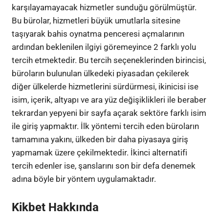
oynamanın
karşılayamayacak hizmetler sunduğu görülmüştür.
keyfini
Bu bürolar, hizmetleri büyük umutlarla sitesine
yaşayabilirsiniz.
taşıyarak bahis oynatma penceresi açmalarının
ardından beklenilen ilgiyi göremeyince 2 farklı yolu
tercih etmektedir. Bu tercih seçeneklerinden birincisi,
büroların bulunulan ülkedeki piyasadan çekilerek
diğer ülkelerde hizmetlerini sürdürmesi, ikinicisi ise
isim, içerik, altyapı ve ara yüz değişiklikleri ile beraber
tekrardan yepyeni bir sayfa açarak sektöre farklı isim
ile giriş yapmaktır. İlk yöntemi tercih eden büroların
tamamına yakını, ülkeden bir daha piyasaya giriş
yapmamak üzere çekilmektedir. İkinci alternatifi
tercih edenler ise, şanslarını son bir defa denemek
adına böyle bir yöntem uygulamaktadır.
Kikbet Hakkında