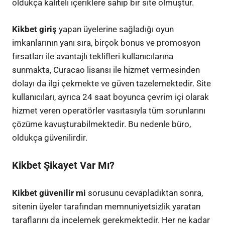
oldukça kaliteli içeriklere sahip bir site olmuştur.
Kikbet giriş
yapan üyelerine sağladığı oyun
imkanlarının yanı sıra, birçok bonus ve promosyon
fırsatları ile avantajlı teklifleri kullanıcılarına
sunmakta, Curacao lisansı ile hizmet vermesinden
dolayı da ilgi çekmekte ve güven tazelemektedir. Site
kullanıcıları, ayrıca 24 saat boyunca çevrim içi olarak
hizmet veren operatörler vasıtasıyla tüm sorunlarını
çözüme kavuşturabilmektedir. Bu nedenle büro,
oldukça güvenilirdir.
Kikbet Şikayet Var Mı?
Kikbet güvenilir mi
sorusunu cevapladıktan sonra,
sitenin üyeler tarafından memnuniyetsizlik yaratan
taraflarını da incelemek gerekmektedir. Her ne kadar