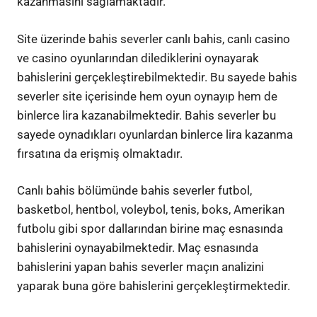
kazanmasını sağlamaktadır.
Site üzerinde bahis severler canlı bahis, canlı casino
ve casino oyunlarından dilediklerini oynayarak
bahislerini gerçekleştirebilmektedir. Bu sayede bahis
severler site içerisinde hem oyun oynayıp hem de
binlerce lira kazanabilmektedir. Bahis severler bu
sayede oynadıkları oyunlardan binlerce lira kazanma
fırsatına da erişmiş olmaktadır.
Canlı bahis bölümünde bahis severler futbol,
basketbol, hentbol, voleybol, tenis, boks, Amerikan
futbolu gibi spor dallarından birine maç esnasında
bahislerini oynayabilmektedir. Maç esnasında
bahislerini yapan bahis severler maçın analizini
yaparak buna göre bahislerini gerçekleştirmektedir.