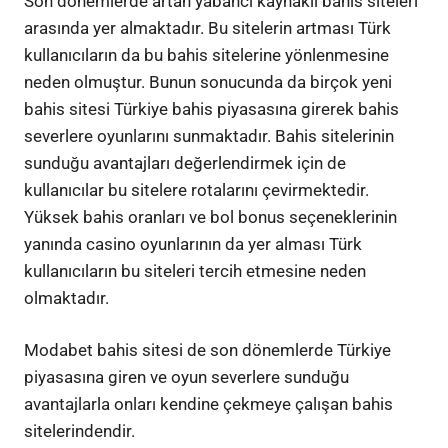
Son dönemlerde artan yabancı kaynaklı bahis siteleri
oynamanın
keyfini
arasında yer almaktadır. Bu sitelerin artması Türk
yaşayabilirsiniz.
kullanıcıların da bu bahis sitelerine yönlenmesine
neden olmuştur. Bunun sonucunda da birçok yeni
bahis sitesi Türkiye bahis piyasasına girerek bahis
severlere oyunlarını sunmaktadır. Bahis sitelerinin
sunduğu avantajları değerlendirmek için de
kullanıcılar bu sitelere rotalarını çevirmektedir.
Yüksek bahis oranları ve bol bonus seçeneklerinin
yanında casino oyunlarının da yer alması Türk
kullanıcıların bu siteleri tercih etmesine neden
olmaktadır.
Modabet bahis sitesi de son dönemlerde Türkiye
piyasasına giren ve oyun severlere sunduğu
avantajlarla onları kendine çekmeye çalışan bahis
sitelerindendir.