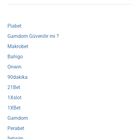
gezinmesi
Piabet
Gamdom Güvenilir mi ?
Makrobet
Bahigo
Onwin
90dakika
21Bet
1Xslot
1XBet
Gamdom
Perabet
İletişim