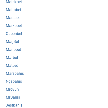
Matrixbet
Matrabet
Marsbet
Markobet
Odeonbet
MarjBet
Mariobet
Mafbet
Matbet
Marsbahis
Ngsbahis
Mroyun
MrBahis
Jestbahis