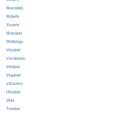
Wonodds
Wsbets
Youwin
Wonobet
Wetteliga
Vitrabet
Vevobahis
Verabet
Vegabet
Vdcasino
Ultrabet
Vbet
Tumbet