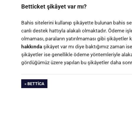
Betticket şikâyet var mı?
Bahis sitelerini kullanıp şikâyette bulunan bahis s
canlı destek hattıyla alakalı olmaktadır. Ödeme işl
olmaması, paraların yatırılmaması gibi şikâyetler ku
hakkında
şikâyet var mı diye baktığımız zaman is
şikâyetler ise genellikle ödeme yöntemleriyle alaka
gördüğümüz üzere yapılan bu şikâyetler daha sonra
Yazı
ÖNCEKI
BETTICA
YAZI:
gezinmesi