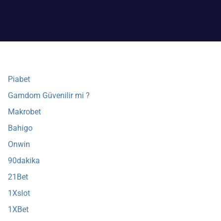
Piabet
Gamdom Güvenilir mi ?
Makrobet
Bahigo
Onwin
90dakika
21Bet
1Xslot
1XBet