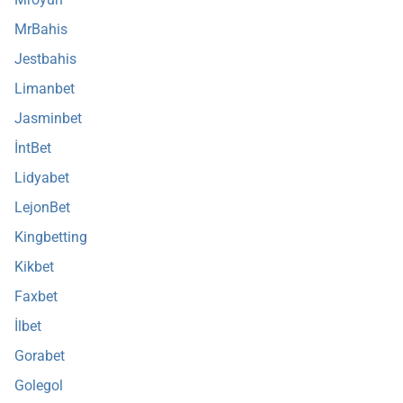
MrBahis
Jestbahis
Limanbet
Jasminbet
İntBet
Lidyabet
LejonBet
Kingbetting
Kikbet
Faxbet
İlbet
Gorabet
Golegol