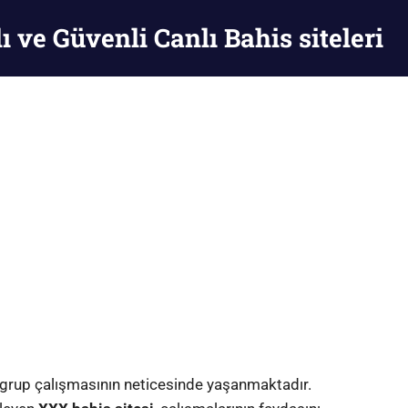
lı ve Güvenli Canlı Bahis siteleri
ir grup çalışmasının neticesinde yaşanmaktadır.