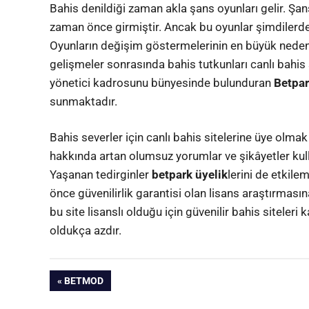
Bahis denildiği zaman akla şans oyunları gelir. Şan
zaman önce girmiştir. Ancak bu oyunlar şimdilerde 
Oyunların değişim göstermelerinin en büyük nedeni
gelişmeler sonrasında bahis tutkunları canlı bahis 
yönetici kadrosunu bünyesinde bulunduran
Betpar
sunmaktadır.
Bahis severler için canlı bahis sitelerine üye olmak
hakkında artan olumsuz yorumlar ve şikâyetler kull
Yaşanan tedirginler
betpark üyelik
lerini de etkile
önce güvenilirlik garantisi olan lisans araştırmas
bu site lisanslı olduğu için güvenilir bahis siteleri k
oldukça azdır.
Yazı
ÖNCEKI
BETMOD
YAZI: