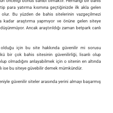
un önceliği bonus sahibi olmaktır. Herhangi bir bahis
tip para yatırma kısmına geçtiğinizde ilk akla gelen
ur. Bu yüzden de bahis sitelerinin vazgeçilmezi
ına kadar araştırma yapmıyor ve önüne gelen siteye
ye düşünmüyor. Ancak araştırıldığı zaman betpark canlı
i olduğu için bu site hakkında güvenilir mi sorusu
kü bir çok bahis sitesinin güvenilirliği, lisanlı olup
 olup olmadığını anlayabilmek için o sitenin en altında
anlı ise bu siteye güvebilir demek mümkündür.
eniyle güvenilir siteler arasında yerini almayı başarmış