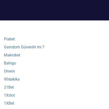
Piabet
Gamdom Güvenilir mi ?
Makrobet
Bahigo
Onwin
90dakika
21Bet
1Xslot
1XBet