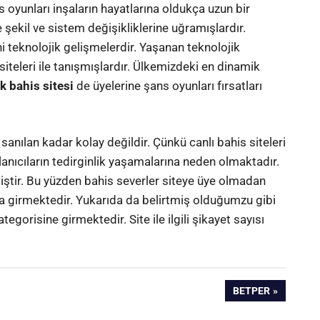
s oyunları inşaların hayatlarına oldukça uzun bir
şekil ve sistem değişikliklerine uğramışlardır.
 teknolojik gelişmelerdir. Yaşanan teknolojik
siteleri ile tanışmışlardır. Ülkemizdeki en dinamik
k bahis sitesi
de üyelerine şans oyunları fırsatları
 sanılan kadar kolay değildir. Çünkü canlı bahis siteleri
anıcıların tedirginlik yaşamalarına neden olmaktadır.
miştir. Bu yüzden bahis severler siteye üye olmadan
ına girmektedir. Yukarıda da belirtmiş olduğumzu gibi
ategorisine girmektedir. Site ile ilgili şikayet sayısı
SONRAKI
BETPER
YAZI: