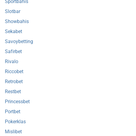
Sportbahis
Slotbar
Showbahis
Sekabet
Savoybetting
Safirbet
Rivalo
Riccobet
Retrobet
Restbet
Princessbet
Portbet
Pokerklas
Mislibet