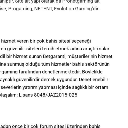
ahiptir. Site alt yapı olarak da Pronetgaming alt
rı ise; Progaming, NETENT, Evolution Gaming’dir.
 hizmet veren bir çok bahis sitesi seçeneği
n güvenilir siteleri tercih etmek adına araştırmalar
dil bir hizmet sunan Betgaranti, müşterilerinin hizmet
erine sunmuş olduğu tüm hizmetler bahis sektörünün
E-gaming
tarafından denetlenmektedir. Böylelikle
aynaklı güvenilirdir demek uygundur. Denetlenebilir
severlerin yatırım yapması içinde sağlıklı bir ortam
e paylaşalım: Lisans 8048/JAZ2015-025
adan önce bir çok forum sitesi üzerinden bahis