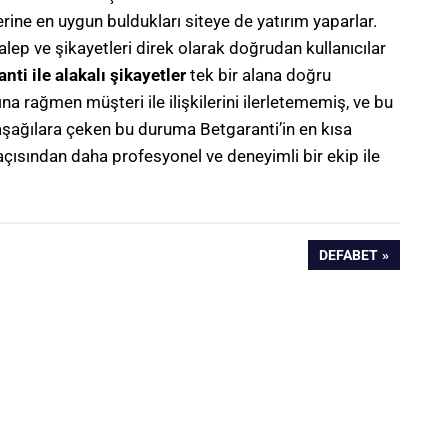
dilerine en uygun buldukları siteye de yatırım yaparlar.
n talep ve şikayetleri direk olarak doğrudan kullanıcılar
nti ile alakalı şikayetler
tek bir alana doğru
na rağmen müşteri ile ilişkilerini ilerletememiş, ve bu
aşağılara çeken bu duruma Betgaranti’in en kısa
ısından daha profesyonel ve deneyimli bir ekip ile
SONRAKI
DEFABET
YAZI: